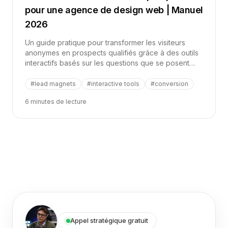
pour une agence de design web | Manuel
2026
Un guide pratique pour transformer les visiteurs
anonymes en prospects qualifiés grâce à des outils
interactifs basés sur les questions que se posent
déjà les agences de design web, les studios UX et
les entreprises de développement.
#
lead magnets
#
interactive tools
#
conversion
6 minutes de lecture
Appel stratégique gratuit