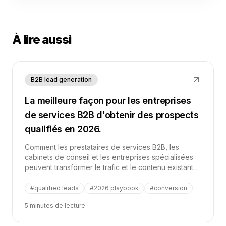
À lire aussi
B2B lead generation
La meilleure façon pour les entreprises
de services B2B d'obtenir des prospects
qualifiés en 2026.
Comment les prestataires de services B2B, les
cabinets de conseil et les entreprises spécialisées
peuvent transformer le trafic et le contenu existants
en prospects qualifiés en utilisant des calculateurs,
des quiz, des diagnostics et des recommandations
#
qualified leads
#
2026 playbook
#
conversion
personnalisées.
5 minutes de lecture