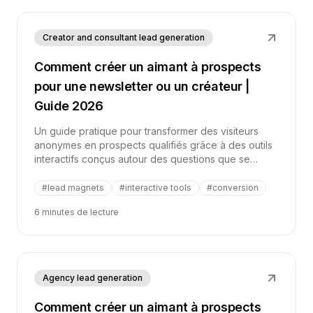
Creator and consultant lead generation
Comment créer un aimant à prospects
pour une newsletter ou un créateur |
Guide 2026
Un guide pratique pour transformer des visiteurs
anonymes en prospects qualifiés grâce à des outils
interactifs conçus autour des questions que se
posent déjà les rédacteurs de newsletters, les
créateurs, les éducateurs et les entreprises dirigées
#
lead magnets
#
interactive tools
#
conversion
par leur audience.
6 minutes de lecture
Agency lead generation
Comment créer un aimant à prospects