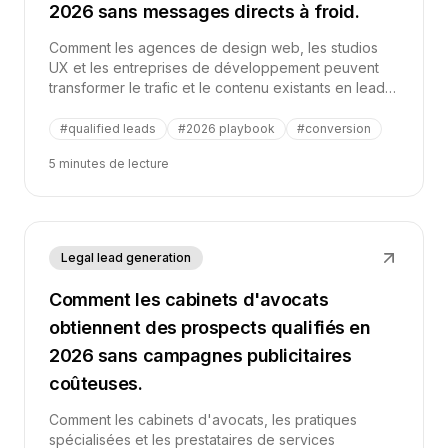
2026 sans messages directs à froid.
Comment les agences de design web, les studios
UX et les entreprises de développement peuvent
transformer le trafic et le contenu existants en leads
qualifiés en utilisant des calculateurs, des quiz, des
diagnostics et des recommandations personnalisées.
#
qualified leads
#
2026 playbook
#
conversion
5 minutes de lecture
Legal lead generation
Comment les cabinets d'avocats
obtiennent des prospects qualifiés en
2026 sans campagnes publicitaires
coûteuses.
Comment les cabinets d'avocats, les pratiques
spécialisées et les prestataires de services