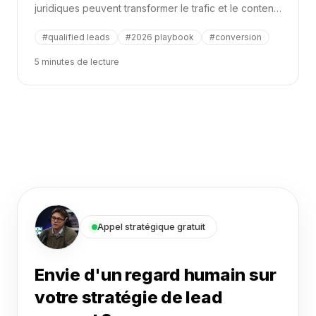
juridiques peuvent transformer le trafic et le contenu
existants en prospects qualifiés en utilisant des
calculateurs, des quiz, des diagnostics et des
#
qualified leads
#
2026 playbook
#
conversion
recommandations personnalisées.
5 minutes de lecture
Appel stratégique gratuit
Envie d'un regard humain sur
votre stratégie de lead