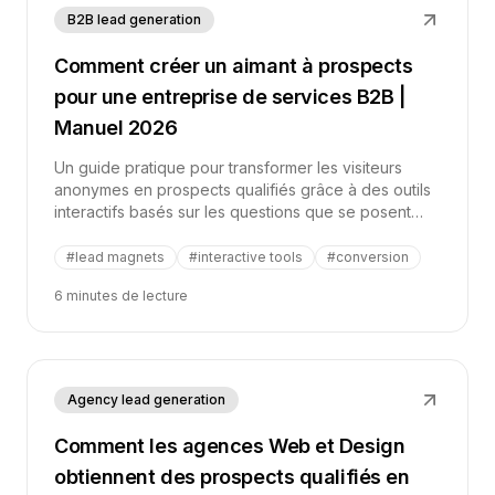
B2B lead generation
Comment créer un aimant à prospects
pour une entreprise de services B2B |
Manuel 2026
Un guide pratique pour transformer les visiteurs
anonymes en prospects qualifiés grâce à des outils
interactifs basés sur les questions que se posent
déjà les fournisseurs de services B2B, les cabinets
de conseil et les entreprises spécialisées.
#
lead magnets
#
interactive tools
#
conversion
6 minutes de lecture
Agency lead generation
Comment les agences Web et Design
obtiennent des prospects qualifiés en